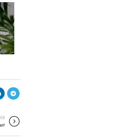
enue
e,
5
ER
elf