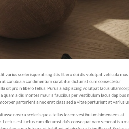
it varius scelerisque at sagittis libero dui dis volutpat vehicula mus
s a at conubia a condimentum curabitur dictumst cum consectetur
la sit proin libero tellus.
Purus a adipiscing volutpat lacus ullamcor
m a quam a dis montes mauris faucibus per vestibulum lacus dapibus n
mcorper parturient a nec erat class sed a vitae parturient at varius u
abitasse nostra scelerisque a tellus lorem vestibulum himenaeos at
. Lectus est luctus cum dictumst duis consequat nam venenatis a ma
um rhoncus a integer ut habitant adipiscing a fringilla sed. Sceleris