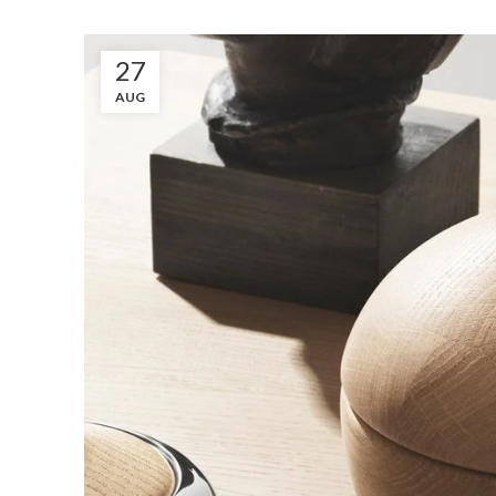
27
AUG