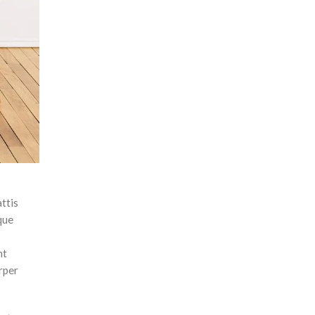
ttis
que
nt
rper