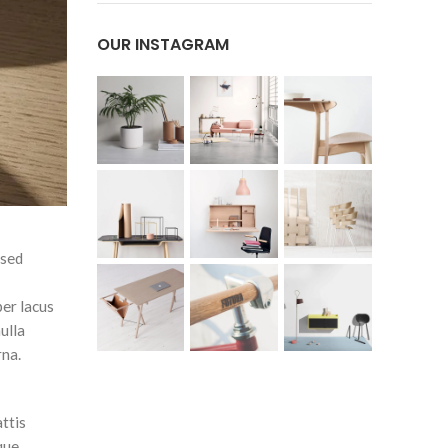
OUR INSTAGRAM
 sed
per lacus
ulla
rna.
ttis
que