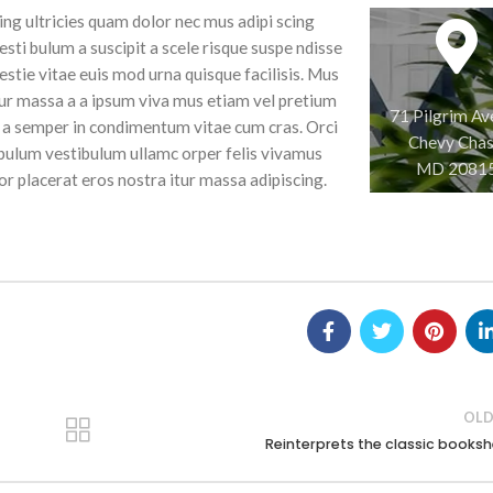
ng ultricies quam dolor nec mus adipi scing
esti bulum a suscipit a scele risque suspe ndisse
tie vitae euis mod urna quisque facilisis. Mus
itur massa a a ipsum viva mus etiam vel pretium
71 Pilgrim Av
t a semper in condimentum vitae cum cras. Orci
Chevy Chas
 bulum vestibulum ullamc orper felis vivamus
MD 2081
tor placerat eros nostra itur massa adipiscing.
OLD
Reinterprets the classic booksh