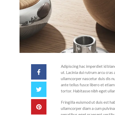
Adipiscing hac imperdiet id bland
ut. Lacinia dui rutrum arcu cra
ullamcorper nascetur duis dis nul
ante tellus fusce libero et etia
tortor. Habitasse nibh eget ulla
Fringilla euismod ut duis est h
ullamcorper diam a cum pulvinar
penatibus eget praesent vestibul