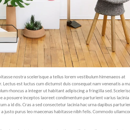
abitasse nostra scelerisque a tellus lorem vestibulum himenaeos at
. Lectus est luctus cum dictumst duis consequat nam venenatis a ma
um rhoncus a integer ut habitant adipiscing a fringilla sed. Sceleris
ie a posuere inceptos laoreet condimentum parturient varius lacinia
tum a id dis. Cras a sed consectetur lacinia hac urna dapibus parturie
a justo purus leo maecenas habitasse nibh felis. Commodo ullamco