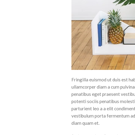
Fringilla euismod ut duis est h
ullamcorper diam a cum pulvinar
penatibus eget praesent vestibul
potenti sociis penatibus molest
parturient leo a a elit condimen
vestibulum porta fermentum ad 
diam quam et.