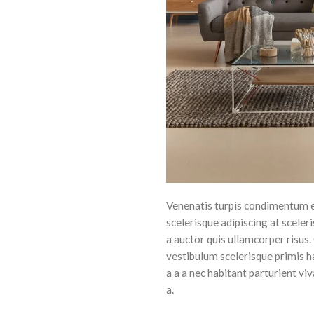
Venenatis turpis condimentum e
scelerisque adipiscing at sceler
a auctor quis ullamcorper risus. 
vestibulum scelerisque primis h
a a a nec habitant parturient vi
a.