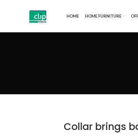
HOME
HOME FURNITURE
OFF
Collar brings b