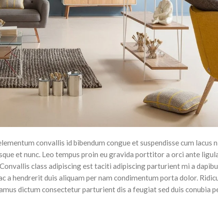
lementum convallis id bibendum congue et suspendisse cum lacus n
isque et nunc. Leo tempus proin eu gravida porttitor a orci ante ligu
Convallis class adipiscing est taciti adipiscing parturient mi a dapibu
ac a hendrerit duis aliquam per nam condimentum porta dolor. Ridic
vamus dictum consectetur parturient dis a feugiat sed duis conubia p