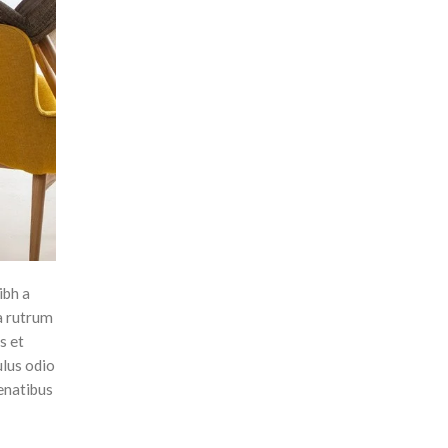
ibh a
la rutrum
s et
ulus odio
enatibus