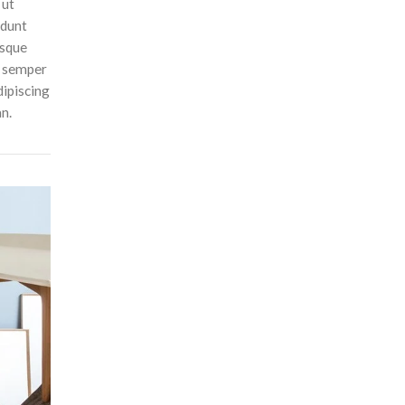
 ut
idunt
isque
t semper
dipiscing
n.