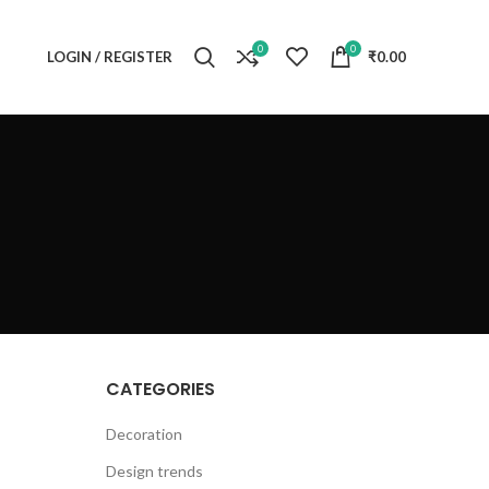
0
0
LOGIN / REGISTER
₹
0.00
CATEGORIES
Decoration
Design trends