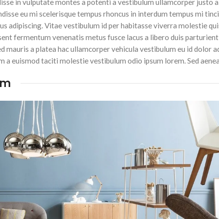
isse in vulputate montes a potenti a vestibulum ullamcorper justo a
ndisse eu mi scelerisque tempus rhoncus in interdum tempus mi tinc
lus adipiscing. Vitae vestibulum id per habitasse viverra molestie qu
sent fermentum venenatis metus fusce lacus a libero duis parturien
 sed mauris a platea hac ullamcorper vehicula vestibulum eu id dolor a
m a euismod taciti molestie vestibulum odio ipsum lorem. Sed aenea
im