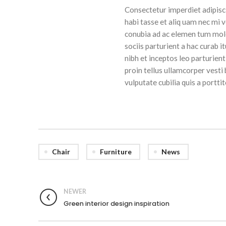
Consectetur imperdiet adipisci
habi tasse et aliq uam nec mi v
conubia ad ac elemen tum moles
sociis parturient a hac curab 
nibh et inceptos leo parturien
proin tellus ullamcorper vesti
vulputate cubilia quis a portti
Chair
Furniture
News
NEWER
Green interior design inspiration