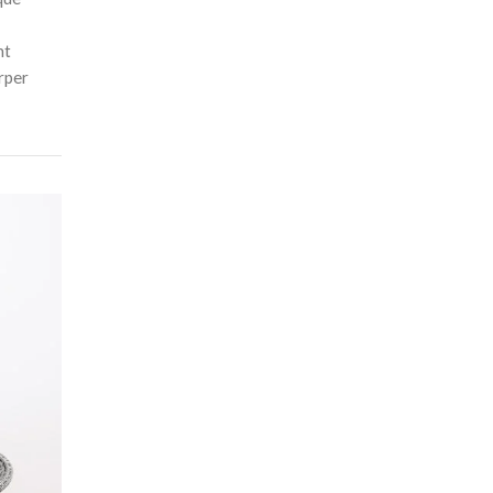
nt
rper